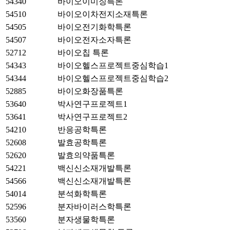
54340
바이오이미징특론
54510
바이오이차전지소재특론
54505
바이오전기화학특론
54507
바이오전자소자특론
52712
바이오칩 특론
54343
바이오헬스프로젝트중심학습1
54344
바이오헬스프로젝트중심학습2
52885
바이오화장품특론
53640
박사연구프로젝트1
53641
박사연구프로젝트2
54210
반응공학특론
52608
발효공학특론
52620
발효의약품특론
54221
백신신소재개발특론
54566
백신신소재개발특론
54014
분석화학특론
52596
분자바이러스학특론
53560
분자생물학특론