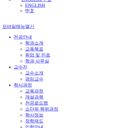
ENGLISH
中文
모바일메뉴열기
전공안내
학과소개
교육목표
취업 및 진로
학과 사무실
교수진
교수소개
겸임교수
학사과정
교육과정
개설과목
전공로드맵
소단위 학위과정
학사정보
장학제도
입학안내