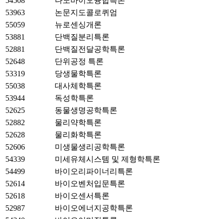
54508
나노바이오융합특론
53963
논문지도콜로퀴엄
55059
뉴로센싱개론
53881
단백질분리특론
52881
단백질전달공학특론
52648
단위공정 특론
53319
당생물학특론
55038
대사체학특론
53944
독성학특론
52625
동물생명공학특론
52882
물리약학특론
52628
물리화학특론
52606
미생물생리공학특론
54339
미세유체시스템 및 제형학특론
54499
바이오리파이너리특론
52614
바이오벤처입문특론
52618
바이오센서특론
52987
바이오에너지공학특론