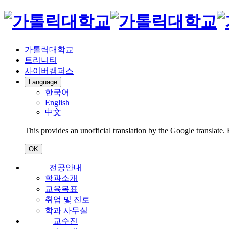
가톨릭대학교
트리니티
사이버캠퍼스
Language
한국어
English
中文
This provides an unofficial translation by the Google translate.
OK
전공안내
학과소개
교육목표
취업 및 진로
학과 사무실
교수진