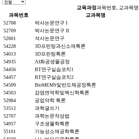
교육과정
과목번호, 교과목명,
과목번호
교과목명
52708
박사논문연구 I
52709
박사논문연구 II
52601
석사논문연구
54228
3D프린팅과신소재특론
54013
3D프린팅특론
54935
AI화공생물공정
54456
BT연구실습코치1
54457
BT연구실습코치2
54509
BioMEMS및반도체공정특론
54503
감염면역학및백신학특론
52984
공업약학 특론
53512
과학글쓰기
52707
과학논문작성법
54957
구조생물학특론
55101
기능성소재공학특론