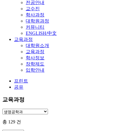
전공안내
교수진
학사과정
대학원과정
커뮤니티
ENGLISH/中文
교육과정
대학원소개
교육과정
학사정보
장학제도
입학안내
프린트
공유
교육과정
총
129
건