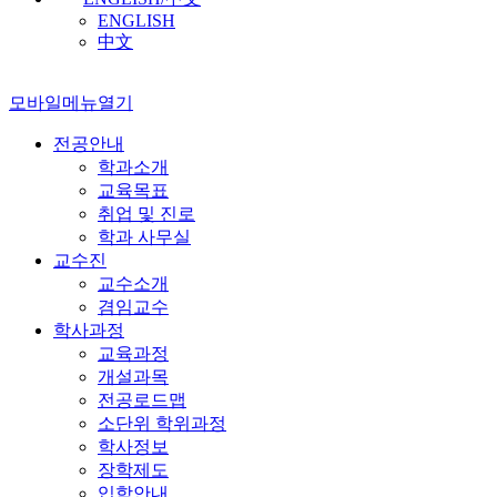
ENGLISH
中文
모바일메뉴열기
전공안내
학과소개
교육목표
취업 및 진로
학과 사무실
교수진
교수소개
겸임교수
학사과정
교육과정
개설과목
전공로드맵
소단위 학위과정
학사정보
장학제도
입학안내