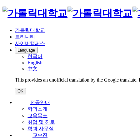
가톨릭대학교
트리니티
사이버캠퍼스
Language
한국어
English
中文
This provides an unofficial translation by the Google translate.
OK
전공안내
학과소개
교육목표
취업 및 진로
학과 사무실
교수진