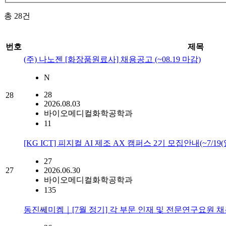
총
28
건
번호
제목
(주) 나노젠 [화장품원료사] 채용공고 (~08.19 마감)
N
28
28
2026.08.03
바이오메디컬화학공학과
11
[KG ICT] 피지컬 AI 제조 AX 캠퍼스 2기 모집안내(~7/19(
27
27
2026.06.30
바이오메디컬화학공학과
135
동진쎄미켐｜[7월 정기] 각 부문 인재 및 전문연구요원 