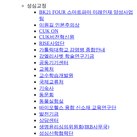
성심교정
BK21 FOUR 스마트파마 미래인재 양성사업
팀
이원길 인본주의상
CUK ON
CUK비전혁신원
RISE사업단
가톨릭대학교 감염병 종합안내
강엘리사벳 학술연구기금
공동기기센터
교목처
교수학습개발원
국제교류처
기숙사
동문회
동물실험실
바이오헬스 융합 신소재 교육연구단
발전기금
상담센터
생명윤리심의위원회(IRB사무국)
성심산학협력단