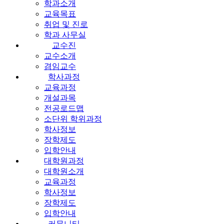
학과소개
교육목표
취업 및 진로
학과 사무실
교수진
교수소개
겸임교수
학사과정
교육과정
개설과목
전공로드맵
소단위 학위과정
학사정보
장학제도
입학안내
대학원과정
대학원소개
교육과정
학사정보
장학제도
입학안내
커뮤니티