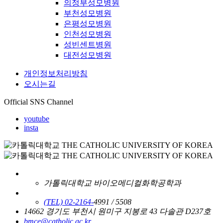
의정부성모병원
부천성모병원
은평성모병원
인천성모병원
성빈센트병원
대전성모병원
개인정보처리방침
오시는길
Official SNS Channel
youtube
insta
가톨릭대학교 바이오메디컬화학공학과
(TEL) 02-2164-
4991 / 5508
14662 경기도 부천시 원미구 지봉로 43 다솔관 D237호
bmce@catholic.ac.kr