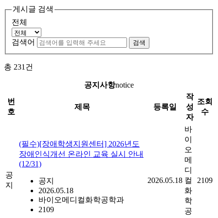
게시글 검색
전체
검색어
검색
총
231
건
공지사항
notice
작
번
조회
제목
등록일
성
호
수
자
바
이
(필수)[장애학생지원센터] 2026년도
오
장애인식개선 온라인 교육 실시 안내
메
(12/31)
디
공
2026.05.18
컬
2109
공지
지
2026.05.18
화
바이오메디컬화학공학과
학
2109
공