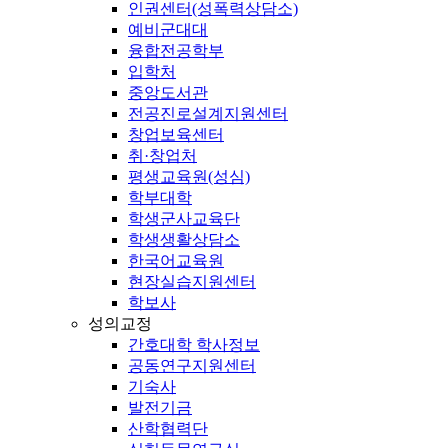
인권센터(성폭력상담소)
예비군대대
융합전공학부
입학처
중앙도서관
전공진로설계지원센터
창업보육센터
취·창업처
평생교육원(성심)
학부대학
학생군사교육단
학생생활상담소
한국어교육원
현장실습지원센터
학보사
성의교정
간호대학 학사정보
공동연구지원센터
기숙사
발전기금
산학협력단