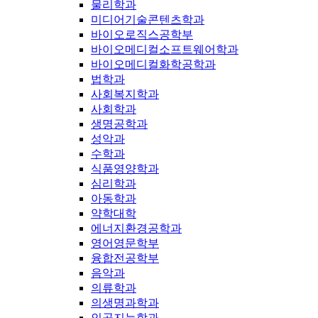
물리학과
미디어기술콘텐츠학과
바이오로직스공학부
바이오메디컬소프트웨어학과
바이오메디컬화학공학과
법학과
사회복지학과
사회학과
생명공학과
성악과
수학과
식품영양학과
심리학과
아동학과
약학대학
에너지환경공학과
영어영문학부
융합전공학부
음악과
의류학과
의생명과학과
인공지능학과