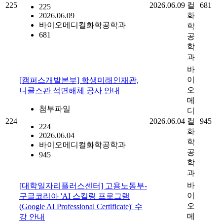
225
2026.06.09
컬
681
225
2026.06.09
화
바이오메디컬화학공학과
학
681
공
학
과
바
이
[캠퍼스개발본부] 학생미래인재관,
오
니콜스관 석면해체 공사 안내
메
첨부파일
디
224
2026.06.04
컬
945
224
화
2026.06.04
학
바이오메디컬화학공학과
공
945
학
과
바
[대학일자리플러스센터] 고용노동부-
이
구글코리아 'AI 스킬링 프로그램
오
(Google AI Professional Certificate)' 수
메
강 안내