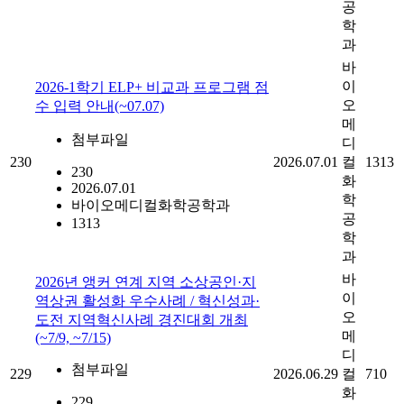
공
학
과
바
이
2026-1학기 ELP+ 비교과 프로그램 점
오
수 입력 안내(~07.07)
메
첨부파일
디
230
2026.07.01
컬
1313
230
화
2026.07.01
학
바이오메디컬화학공학과
공
1313
학
과
바
2026년 앵커 연계 지역 소상공인·지
이
역상권 활성화 우수사례 / 혁신성과·
오
도전 지역혁신사례 경진대회 개최
메
(~7/9, ~7/15)
디
첨부파일
229
2026.06.29
컬
710
화
229