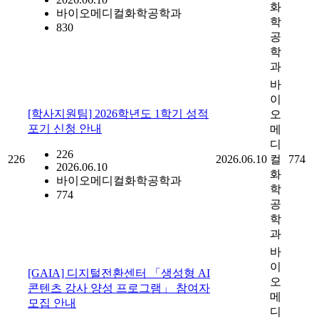
화
바이오메디컬화학공학과
학
830
공
학
과
바
이
[학사지원팀] 2026학년도 1학기 성적
오
포기 신청 안내
메
디
226
226
2026.06.10
컬
774
2026.06.10
화
바이오메디컬화학공학과
학
774
공
학
과
바
이
[GAIA] 디지털전환센터 「생성형 AI
오
콘텐츠 강사 양성 프로그램」 참여자
메
모집 안내
디