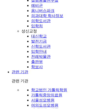
실험동물연구실
예비군
옴니버스파크
의과대학 학사정보
의학도서관
입학처
성신교정
대신학교
발전기금
신학도서관
입학안내
전례박물관
출판부
학보사
관련 기관
관련 기관
학교법인 가톨릭학원
가톨릭중앙의료원
서울성모병원
여의도성모병원