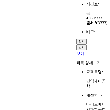
시간표:
금
4~6(B333),
월4~5(B333)
비고:
닫기
닫기
보기
과목 상세보기
교과목명:
면역제어공
학
개설학과:
바이오메디
컬화학공학