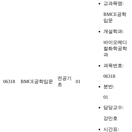
교과목명:
BMCE공학
입문
개설학과:
바이오메디
컬화학공학
과
과목번호:
06318
전공기
06318
BMCE공학입문
01
초
분반:
01
담당교수:
강민호
시간표: