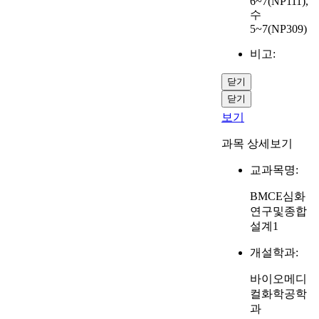
6~7(NP111),
수
5~7(NP309)
비고:
닫기
닫기
보기
과목 상세보기
교과목명:
BMCE심화
연구및종합
설계1
개설학과:
바이오메디
컬화학공학
과