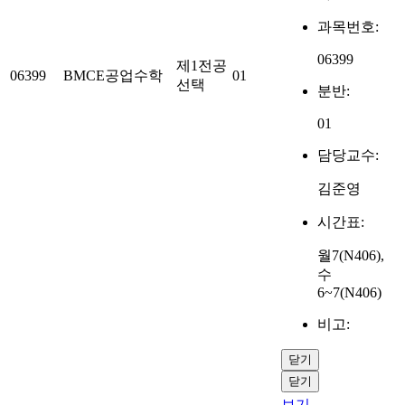
과목번호:
06399
제1전공
06399
BMCE공업수학
01
선택
분반:
01
담당교수:
김준영
시간표:
월7(N406),
수
6~7(N406)
비고:
닫기
닫기
보기