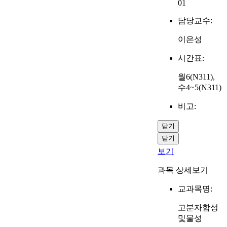
01
담당교수:
이은성
시간표:
월6(N311),
수4~5(N311)
비고:
닫기
닫기
보기
과목 상세보기
교과목명:
고분자합성
및물성