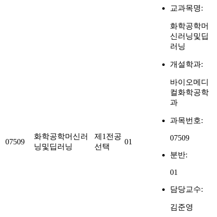
교과목명:
화학공학머
신러닝및딥
러닝
개설학과:
바이오메디
컬화학공학
과
과목번호:
화학공학머신러
제1전공
07509
07509
01
닝및딥러닝
선택
분반:
01
담당교수:
김준영