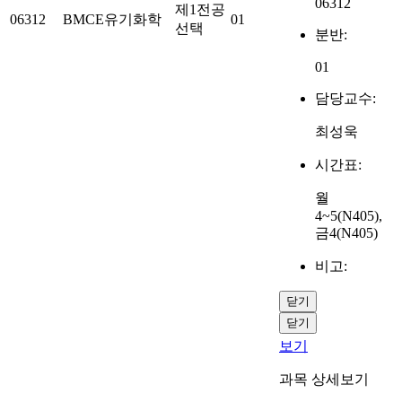
06312
제1전공
06312
BMCE유기화학
01
선택
분반:
01
담당교수:
최성욱
시간표:
월
4~5(N405),
금4(N405)
비고:
닫기
닫기
보기
과목 상세보기