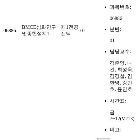
과목번호:
06886
BMCE심화연구
제1전공
분반:
06886
01
및종합설계1
선택
01
담당교수:
김준영, 나
건, 최성욱,
김경섭, 김
한영, 강민
호, 윤진호
시간표:
금
7~12(V213)
비고: