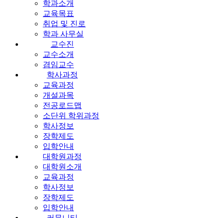
학과소개
교육목표
취업 및 진로
학과 사무실
교수진
교수소개
겸임교수
학사과정
교육과정
개설과목
전공로드맵
소단위 학위과정
학사정보
장학제도
입학안내
대학원과정
대학원소개
교육과정
학사정보
장학제도
입학안내
커뮤니티