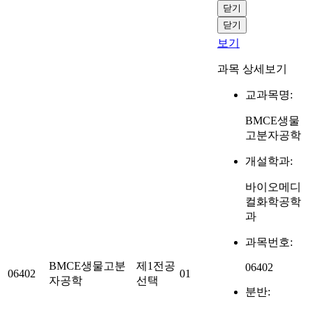
닫기
닫기
보기
과목 상세보기
교과목명:
BMCE생물
고분자공학
개설학과:
바이오메디
컬화학공학
과
과목번호:
BMCE생물고분
제1전공
06402
06402
01
자공학
선택
분반: