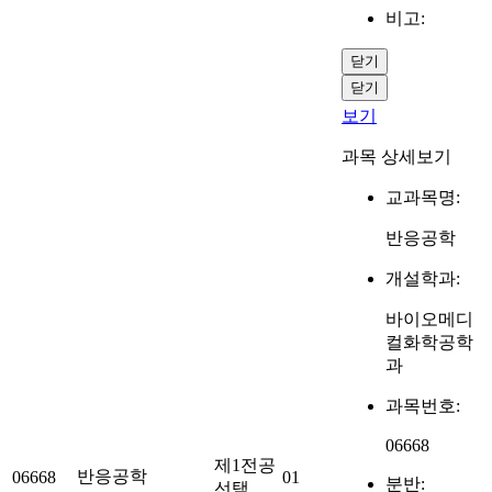
비고:
닫기
닫기
보기
과목 상세보기
교과목명:
반응공학
개설학과:
바이오메디
컬화학공학
과
과목번호:
06668
제1전공
반응공학
06668
01
분반:
선택