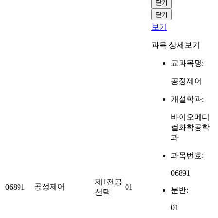
닫기
닫기
보기
과목 상세보기
교과목명:
공정제어
개설학과:
바이오메디
컬화학공학
과
과목번호:
06891
제1전공
공정제어
06891
01
분반:
선택
01