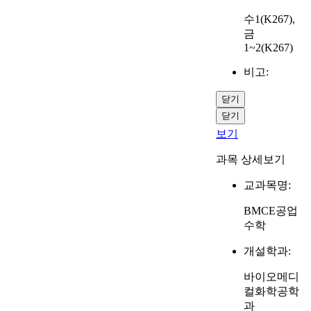
수1(K267),
금
1~2(K267)
비고:
닫기
닫기
보기
과목 상세보기
교과목명:
BMCE공업
수학
개설학과:
바이오메디
컬화학공학
과