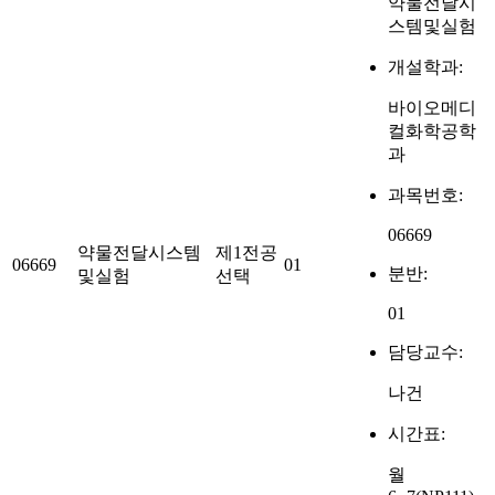
약물전달시
스템및실험
개설학과:
바이오메디
컬화학공학
과
과목번호:
06669
약물전달시스템
제1전공
06669
01
분반:
및실험
선택
01
담당교수:
나건
시간표:
월