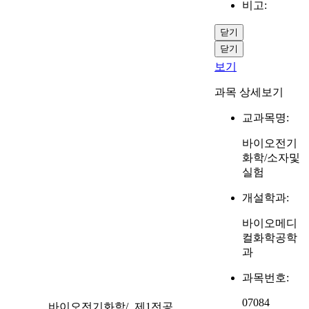
비고:
닫기
닫기
보기
과목 상세보기
교과목명:
바이오전기
화학/소자및
실험
개설학과:
바이오메디
컬화학공학
과
과목번호:
07084
바이오전기화학/
제1전공