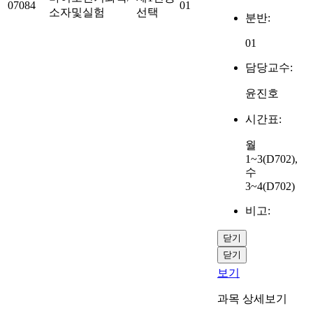
07084
01
소자및실험
선택
분반:
01
담당교수:
윤진호
시간표:
월
1~3(D702),
수
3~4(D702)
비고:
닫기
닫기
보기
과목 상세보기