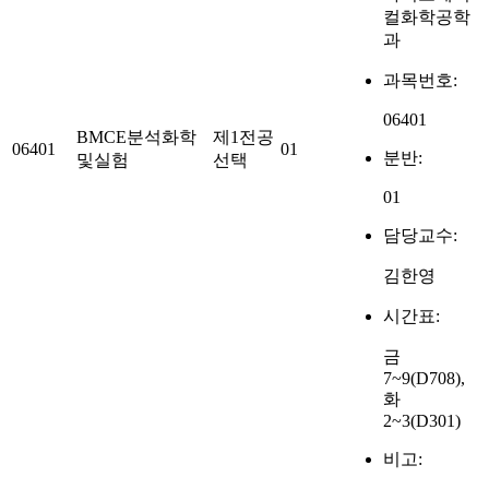
컬화학공학
과
과목번호:
06401
BMCE분석화학
제1전공
06401
01
분반:
및실험
선택
01
담당교수:
김한영
시간표:
금
7~9(D708),
화
2~3(D301)
비고: