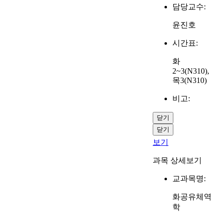
담당교수:
윤진호
시간표:
화
2~3(N310),
목3(N310)
비고:
닫기
닫기
보기
과목 상세보기
교과목명:
화공유체역
학