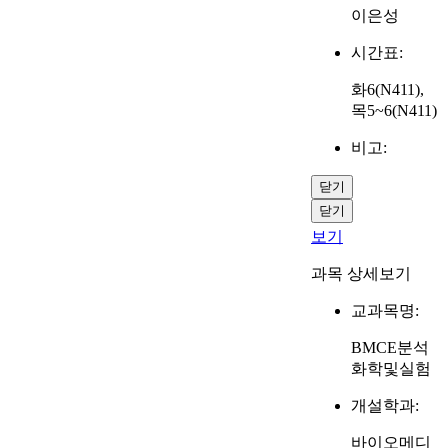
이은성
시간표:
화6(N411),
목5~6(N411)
비고:
닫기
닫기
보기
과목 상세보기
교과목명:
BMCE분석
화학및실험
개설학과:
바이오메디