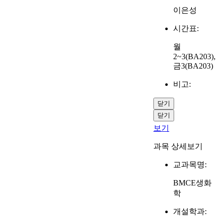
이은성
시간표:
월
2~3(BA203),
금3(BA203)
비고:
닫기
닫기
보기
과목 상세보기
교과목명:
BMCE생화
학
개설학과: