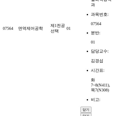
과
과목번호:
07564
제1전공
07564
면역제어공학
01
선택
분반:
01
담당교수:
김경섭
시간표:
화
7~8(N411),
목7(N308)
비고:
닫기
닫기