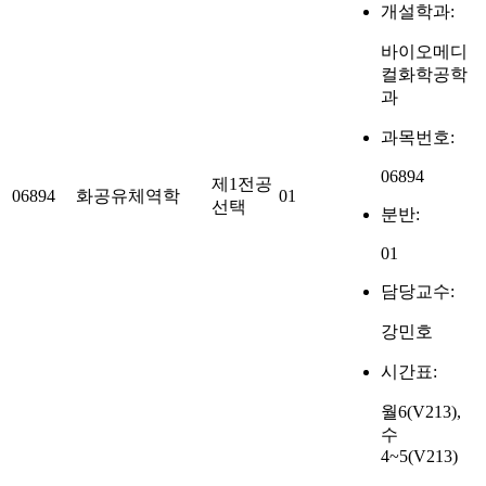
개설학과:
바이오메디
컬화학공학
과
과목번호:
06894
제1전공
06894
화공유체역학
01
선택
분반:
01
담당교수:
강민호
시간표:
월6(V213),
수
4~5(V213)