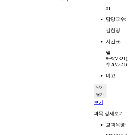
01
담당교수:
김한영
시간표:
월
8~9(V321),
수2(V321)
비고:
닫기
닫기
보기
과목 상세보기
교과목명: