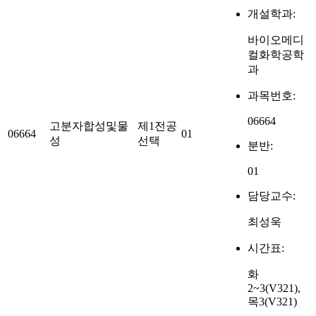
개설학과:
바이오메디
컬화학공학
과
과목번호:
06664
고분자합성및물
제1전공
06664
01
성
선택
분반:
01
담당교수:
최성욱
시간표:
화
2~3(V321),
목3(V321)