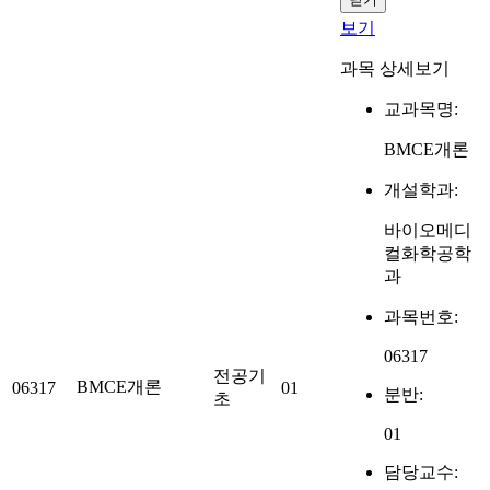
보기
과목 상세보기
교과목명:
BMCE개론
개설학과:
바이오메디
컬화학공학
과
과목번호:
06317
전공기
BMCE개론
06317
01
분반:
초
01
담당교수: