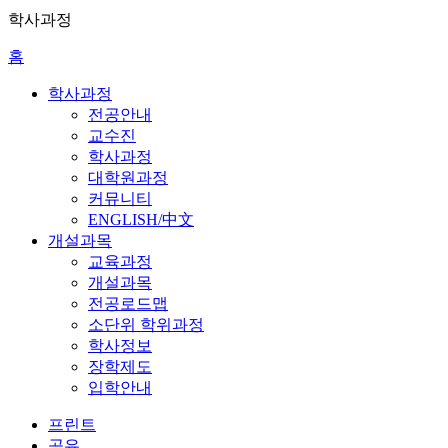
학사과정
홈
학사과정
전공안내
교수진
학사과정
대학원과정
커뮤니티
ENGLISH/中文
개설과목
교육과정
개설과목
전공로드맵
소단위 학위과정
학사정보
장학제도
입학안내
프린트
공유