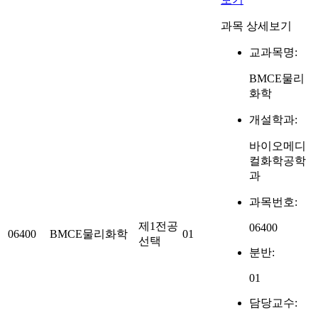
과목 상세보기
교과목명:
BMCE물리
화학
개설학과:
바이오메디
컬화학공학
과
과목번호:
제1전공
06400
06400
BMCE물리화학
01
선택
분반:
01
담당교수: