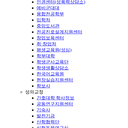
인권센터(성폭력상담소)
예비군대대
융합전공학부
입학처
중앙도서관
전공진로설계지원센터
창업보육센터
취·창업처
평생교육원(성심)
학부대학
학생군사교육단
학생생활상담소
한국어교육원
현장실습지원센터
학보사
성의교정
간호대학 학사정보
공동연구지원센터
기숙사
발전기금
산학협력단
실험동물연구실