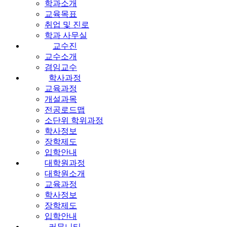
학과소개
교육목표
취업 및 진로
학과 사무실
교수진
교수소개
겸임교수
학사과정
교육과정
개설과목
전공로드맵
소단위 학위과정
학사정보
장학제도
입학안내
대학원과정
대학원소개
교육과정
학사정보
장학제도
입학안내
커뮤니티