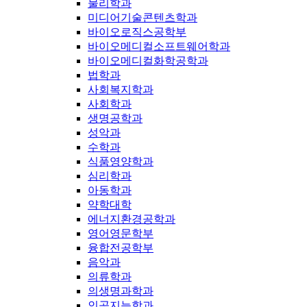
물리학과
미디어기술콘텐츠학과
바이오로직스공학부
바이오메디컬소프트웨어학과
바이오메디컬화학공학과
법학과
사회복지학과
사회학과
생명공학과
성악과
수학과
식품영양학과
심리학과
아동학과
약학대학
에너지환경공학과
영어영문학부
융합전공학부
음악과
의류학과
의생명과학과
인공지능학과