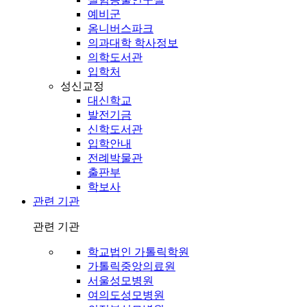
예비군
옴니버스파크
의과대학 학사정보
의학도서관
입학처
성신교정
대신학교
발전기금
신학도서관
입학안내
전례박물관
출판부
학보사
관련 기관
관련 기관
학교법인 가톨릭학원
가톨릭중앙의료원
서울성모병원
여의도성모병원