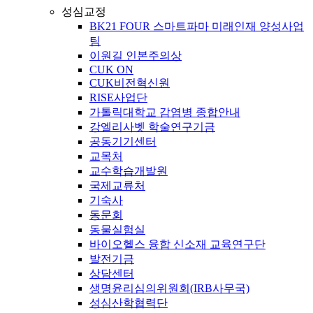
성심교정
BK21 FOUR 스마트파마 미래인재 양성사업
팀
이원길 인본주의상
CUK ON
CUK비전혁신원
RISE사업단
가톨릭대학교 감염병 종합안내
강엘리사벳 학술연구기금
공동기기센터
교목처
교수학습개발원
국제교류처
기숙사
동문회
동물실험실
바이오헬스 융합 신소재 교육연구단
발전기금
상담센터
생명윤리심의위원회(IRB사무국)
성심산학협력단