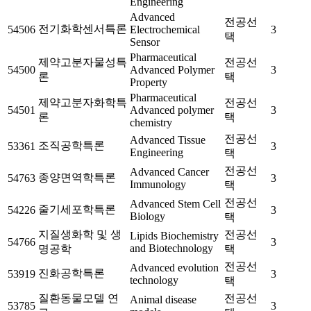
Engineering
Advanced
전공선
전기화학센서특론
54506
Electrochemical
3
택
Sensor
Pharmaceutical
제약고분자물성특
전공선
54500
Advanced Polymer
3
론
택
Property
Pharmaceutical
제약고분자화학특
전공선
54501
Advanced polymer
3
론
택
chemistry
전공선
Advanced Tissue
조직공학특론
53361
3
Engineering
택
전공선
Advanced Cancer
종양면역학특론
54763
3
Immunology
택
전공선
Advanced Stem Cell
줄기세포학특론
54226
3
Biology
택
지질생화학 및 생
전공선
Lipids Biochemistry
54766
3
and Biotechnology
명공학
택
전공선
Advanced evolution
진화공학특론
53919
3
technology
택
질환동물모델 연
전공선
Animal disease
53785
3