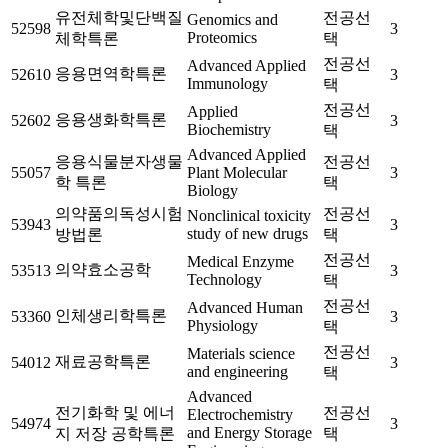
유전체학및단백질
전공선
Genomics and
52598
3
Proteomics
체학특론
택
전공선
Advanced Applied
응용면역학특론
52610
3
Immunology
택
전공선
Applied
응용생화학특론
52602
3
Biochemistry
택
Advanced Applied
응용식물분자생물
전공선
55057
Plant Molecular
3
학 특론
택
Biology
의약품의독성시험
전공선
Nonclinical toxicity
53943
3
study of new drugs
방법론
택
전공선
Medical Enzyme
의약효소공학
53513
3
Technology
택
전공선
Advanced Human
인체생리학특론
53360
3
Physiology
택
전공선
Materials science
재료공학특론
54012
3
and engineering
택
Advanced
전기화학 및 에너
전공선
Electrochemistry
54974
3
and Energy Storage
지 저장 공학특론
택