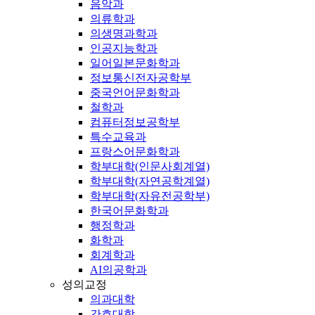
음악과
의류학과
의생명과학과
인공지능학과
일어일본문화학과
정보통신전자공학부
중국언어문화학과
철학과
컴퓨터정보공학부
특수교육과
프랑스어문화학과
학부대학(인문사회계열)
학부대학(자연공학계열)
학부대학(자유전공학부)
한국어문화학과
행정학과
화학과
회계학과
AI의공학과
성의교정
의과대학
간호대학