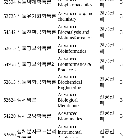
생물약제학특론
52594
3
Biopharmaceutics
택
전공선
Advanced organic
생물유기화학특론
52725
3
chemistry
택
Advanced
전공선
생물전환공학특론
54342
Biocatalysis and
3
택
Biotransformation
전공선
Advanced
생물정보학특론
52615
3
Bioinformatics
택
Advanced
전공선
생물정보학특론2
54958
Bioinformatics &
3
택
Practice 2
Advanced
전공선
생물화학공학특론
52613
Biochemical
3
택
Engineering
Advanced
전공선
생체막론
52624
Biological
3
택
Membrane
전공선
Advanced
생체모방학특론
54220
3
Biomimetics
택
Advanced
생체분자구조분석
전공선
Instrumental
52650
3
Analysis of
학특론
택