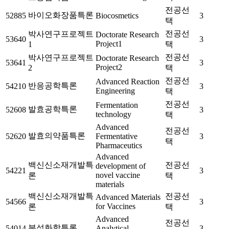
전공선
바이오화장품특론
52885
Biocosmetics
3
택
전공선
박사연구프로젝트
Doctorate Research
53640
3
Project1
1
택
전공선
박사연구프로젝트
Doctorate Research
53641
3
Project2
2
택
전공선
Advanced Reaction
반응공학특론
54210
3
Engineering
택
전공선
Fermentation
발효공학특론
52608
3
technology
택
Advanced
전공선
발효의약품특론
52620
Fermentative
3
택
Pharmaceutics
Advanced
백신신소재개발특
전공선
development of
54221
3
novel vaccine
론
택
materials
백신신소재개발특
전공선
Advanced Materials
54566
3
for Vaccines
론
택
Advanced
전공선
분석화학특론
54014
Analytical
3