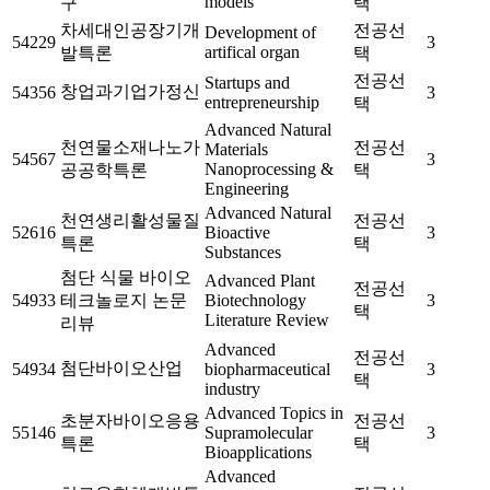
models
구
택
차세대인공장기개
전공선
Development of
54229
3
artifical organ
발특론
택
전공선
Startups and
창업과기업가정신
54356
3
entrepreneurship
택
Advanced Natural
천연물소재나노가
전공선
Materials
54567
3
Nanoprocessing &
공공학특론
택
Engineering
Advanced Natural
천연생리활성물질
전공선
52616
Bioactive
3
특론
택
Substances
첨단 식물 바이오
Advanced Plant
전공선
54933
테크놀로지 논문
Biotechnology
3
택
Literature Review
리뷰
Advanced
전공선
첨단바이오산업
54934
biopharmaceutical
3
택
industry
Advanced Topics in
초분자바이오응용
전공선
55146
Supramolecular
3
특론
택
Bioapplications
Advanced