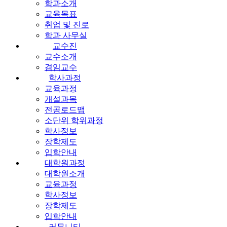
학과소개
교육목표
취업 및 진로
학과 사무실
교수진
교수소개
겸임교수
학사과정
교육과정
개설과목
전공로드맵
소단위 학위과정
학사정보
장학제도
입학안내
대학원과정
대학원소개
교육과정
학사정보
장학제도
입학안내
커뮤니티