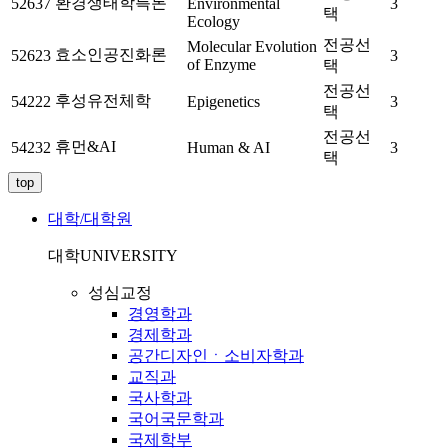
환경생태학특론
52637
Environmental
3
택
Ecology
전공선
Molecular Evolution
효소인공진화론
52623
3
of Enzyme
택
전공선
후성유전체학
54222
Epigenetics
3
택
전공선
휴먼&AI
54232
Human & AI
3
택
top
대학/대학원
대학
UNIVERSITY
성심교정
경영학과
경제학과
공간디자인ㆍ소비자학과
교직과
국사학과
국어국문학과
국제학부