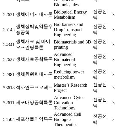
Biomolecules
전공선
Biological Energy
생체에너지대사론
52621
3
Metabolism
택
Bio-barriers and
생체장벽및약물수
전공선
55145
Drug Transport
3
송공학
택
Engineering
생체재료 및 바이
전공선
Biomaterials and 3D
54341
3
printing
오프린팅특론
택
Advanced
전공선
생체재료공학특론
52627
Biomaterial
3
택
Engineering
전공선
Reducing power
생체환원력대사론
52981
3
metabolism
택
전공선
Master’s Research
석사연구프로젝트
53618
3
Project
택
Advanced Cyto-
전공선
세포배양공학특론
52611
Cutivation
3
택
Technology
Advanced Cell
전공선
세포생물의약특론
54504
Biological
3
택
Therapeutics