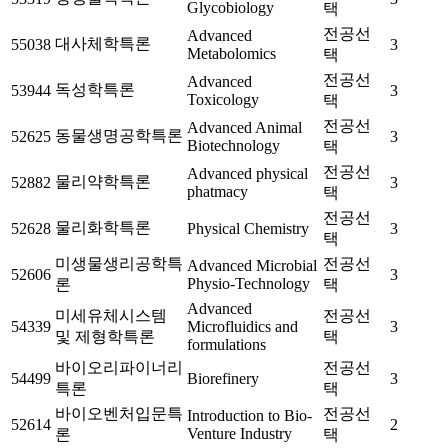
Glycobiology
택
전공선
Advanced
대사체학특론
55038
3
Metabolomics
택
전공선
Advanced
독성학특론
53944
3
Toxicology
택
전공선
Advanced Animal
동물생명공학특론
52625
3
Biotechnology
택
전공선
Advanced physical
물리약학특론
52882
3
phatmacy
택
전공선
물리화학특론
52628
Physical Chemistry
3
택
미생물생리공학특
전공선
Advanced Microbial
52606
3
Physio-Technology
론
택
Advanced
미세유체시스템
전공선
54339
Microfluidics and
3
및 제형학특론
택
formulations
바이오리파이너리
전공선
54499
Biorefinery
3
특론
택
바이오벤처입문특
전공선
Introduction to Bio-
52614
2
Venture Industry
론
택