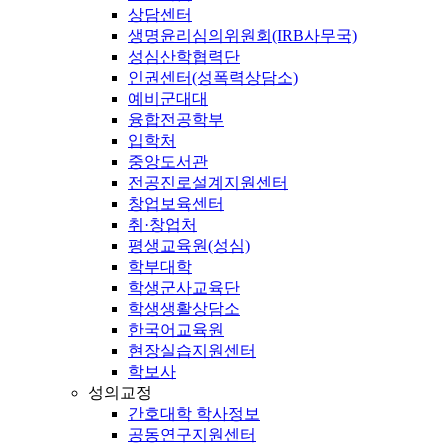
상담센터
생명윤리심의위원회(IRB사무국)
성심산학협력단
인권센터(성폭력상담소)
예비군대대
융합전공학부
입학처
중앙도서관
전공진로설계지원센터
창업보육센터
취·창업처
평생교육원(성심)
학부대학
학생군사교육단
학생생활상담소
한국어교육원
현장실습지원센터
학보사
성의교정
간호대학 학사정보
공동연구지원센터