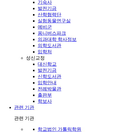
기숙사
발전기금
산학협력단
실험동물연구실
예비군
옴니버스파크
의과대학 학사정보
의학도서관
입학처
성신교정
대신학교
발전기금
신학도서관
입학안내
전례박물관
출판부
학보사
관련 기관
관련 기관
학교법인 가톨릭학원