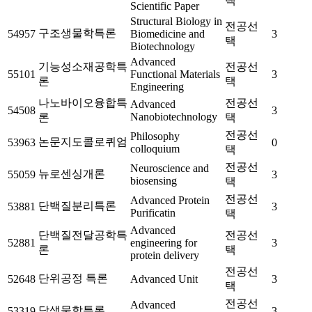
택
Scientific Paper
Structural Biology in
전공선
구조생물학특론
54957
Biomedicine and
3
택
Biotechnology
Advanced
기능성소재공학특
전공선
55101
Functional Materials
3
론
택
Engineering
나노바이오융합특
전공선
Advanced
54508
3
Nanobiotechnology
론
택
전공선
Philosophy
논문지도콜로퀴엄
53963
0
colloquium
택
전공선
Neuroscience and
뉴로센싱개론
55059
3
biosensing
택
전공선
Advanced Protein
단백질분리특론
53881
3
Purificatin
택
Advanced
단백질전달공학특
전공선
52881
engineering for
3
론
택
protein delivery
전공선
단위공정 특론
52648
Advanced Unit
3
택
전공선
Advanced
당생물학특론
53319
3