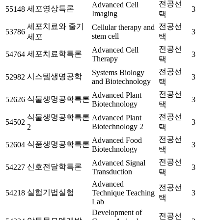
전공선
Advanced Cell
세포영상특론
55148
3
Imaging
택
세포치료와 줄기
전공선
Cellular therapy and
53786
3
stem cell
세포
택
전공선
Advanced Cell
세포치료학특론
54764
3
Therapy
택
전공선
Systems Biology
시스템생명공학
52982
3
and Biotechnology
택
전공선
Advanced Plant
식물생명공학특론
52626
3
Biotechnology
택
전공선
식물생명공학특론
Advanced Plant
54502
3
Biotechnology 2
2
택
전공선
Advanced Food
식품생명공학특론
52604
3
Biotechnology
택
전공선
Advanced Signal
신호전달학특론
54227
3
Transduction
택
Advanced
전공선
실험기법실험
54218
Technique Teaching
3
택
Lab
Development of
전공선