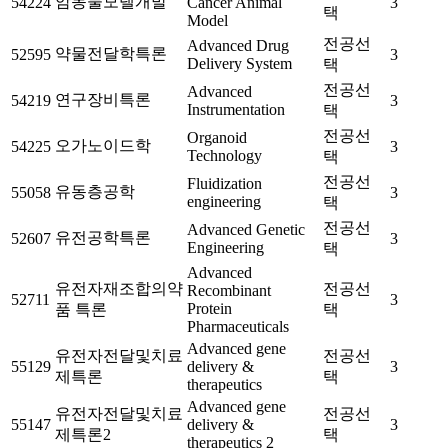
암동물모델개발
54224
Cancer Animal
3
택
Model
전공선
Advanced Drug
약물전달학특론
52595
3
Delivery System
택
전공선
Advanced
연구장비특론
54219
3
Instrumentation
택
전공선
Organoid
오가노이드학
54225
3
Technology
택
전공선
Fluidization
유동층공학
55058
3
engineering
택
전공선
Advanced Genetic
유전공학특론
52607
3
Engineering
택
Advanced
유전자재조합의약
전공선
Recombinant
52711
3
Protein
품 특론
택
Pharmaceuticals
Advanced gene
유전자전달및치료
전공선
55129
delivery &
3
제특론
택
therapeutics
Advanced gene
유전자전달및치료
전공선
55147
delivery &
3
제특론2
택
therapeutics 2