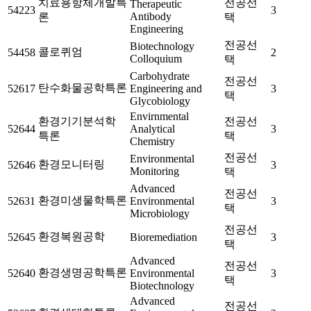
치료용항체개발특
전공선
Therapeutic
54223
3
Antibody
론
택
Engineering
전공선
Biotechnology
콜로퀴엄
54458
2
Colloquium
택
Carbohydrate
전공선
탄수화물공학특론
52617
Engineering and
3
택
Glycobiology
Envirnmental
환경기기분석학
전공선
52644
Analytical
3
특론
택
Chemistry
전공선
Environmental
환경모니터링
52646
3
Monitoring
택
Advanced
전공선
환경미생물학특론
52631
Environmental
3
택
Microbiology
전공선
환경복원공학
52645
Bioremediation
3
택
Advanced
전공선
환경생명공학특론
52640
Environmental
3
택
Biotechnology
Advanced
전공선