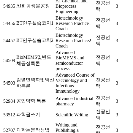
AI Chemical and
전공선
AI화공생물공정
54935
Bioprocess
3
택
Engineering
Biotechnology
전공선
BT연구실습코치1
54456
Research Practice1
3
택
Coach
Biotechnology
전공선
BT연구실습코치2
54457
Research Practice2
3
택
Coach
Advanced
BioMEMS및반도
전공선
BioMEMS and
54509
3
semiconductor
체공정특론
택
process
Advanced Course of
감염면역학및백신
전공선
Vaccinology and
54503
3
Infectious
학특론
택
Immunology
전공선
Advanced industrial
공업약학 특론
52984
3
pharmacy
택
전공선
과학글쓰기
53512
Scientific Writing
3
택
Writing and
전공선
과학논문작성법
52707
Publishing a
3