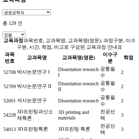
총
129
건
교육과정
과목번호, 교과목명, 교과목명(영문), 과정구분, 이수
구분, 시간, 학점, 비고로 구성된 교육과정 안내표
과목
이수구
교과목명
교과목명(영문)
학점
번호
분
공통필
Dissertation research
박사논문연구 I
52708
2
I
수
공통필
Dissertation research
박사논문연구 II
52709
2
II
수
공통필
석사논문연구
52601
Dissertation research
2
수
3D프린팅과신소
전공선
3D printing and
54228
3
materials
재특론
택
전공선
3D프린팅특론
3D프린팅 특론
54013
3
택