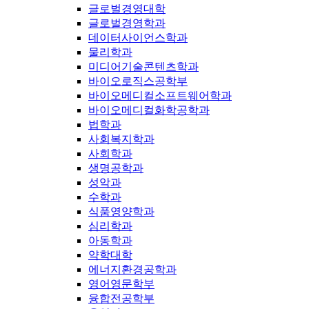
글로벌경영대학
글로벌경영학과
데이터사이언스학과
물리학과
미디어기술콘텐츠학과
바이오로직스공학부
바이오메디컬소프트웨어학과
바이오메디컬화학공학과
법학과
사회복지학과
사회학과
생명공학과
성악과
수학과
식품영양학과
심리학과
아동학과
약학대학
에너지환경공학과
영어영문학부
융합전공학부