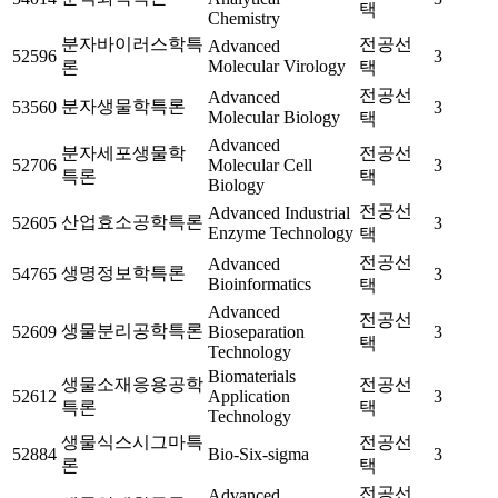
택
Chemistry
분자바이러스학특
전공선
Advanced
52596
3
Molecular Virology
론
택
전공선
Advanced
분자생물학특론
53560
3
Molecular Biology
택
Advanced
분자세포생물학
전공선
52706
Molecular Cell
3
특론
택
Biology
전공선
Advanced Industrial
산업효소공학특론
52605
3
Enzyme Technology
택
전공선
Advanced
생명정보학특론
54765
3
Bioinformatics
택
Advanced
전공선
생물분리공학특론
52609
Bioseparation
3
택
Technology
Biomaterials
생물소재응용공학
전공선
52612
Application
3
특론
택
Technology
생물식스시그마특
전공선
52884
Bio-Six-sigma
3
론
택
전공선
Advanced