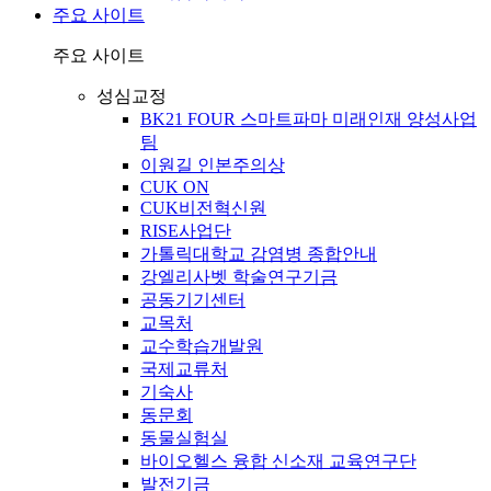
주요 사이트
주요 사이트
성심교정
BK21 FOUR 스마트파마 미래인재 양성사업
팀
이원길 인본주의상
CUK ON
CUK비전혁신원
RISE사업단
가톨릭대학교 감염병 종합안내
강엘리사벳 학술연구기금
공동기기센터
교목처
교수학습개발원
국제교류처
기숙사
동문회
동물실험실
바이오헬스 융합 신소재 교육연구단
발전기금