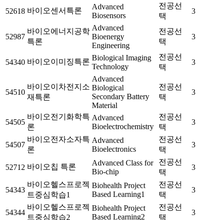
전공선
Advanced
바이오센서특론
52618
3
Biosensors
택
Advanced
바이오에너지공학
전공선
52987
Bioenergy
3
특론
택
Engineering
전공선
Biological Imaging
바이오이미징특론
54340
3
Technology
택
Advanced
바이오이차전지소
전공선
Biological
54510
3
Secondary Battery
재특론
택
Material
바이오전기화학특
전공선
Advanced
54505
3
Bioelectrochemistry
론
택
바이오전자소자특
전공선
Advanced
54507
3
Bioelectronics
론
택
전공선
Advanced Class for
바이오칩 특론
52712
3
Bio-chip
택
바이오헬스프로젝
전공선
Biohealth Project
54343
3
Based Learning1
트중심학습1
택
바이오헬스프로젝
전공선
Biohealth Project
54344
3
Based Learning2
트중심학습2
택