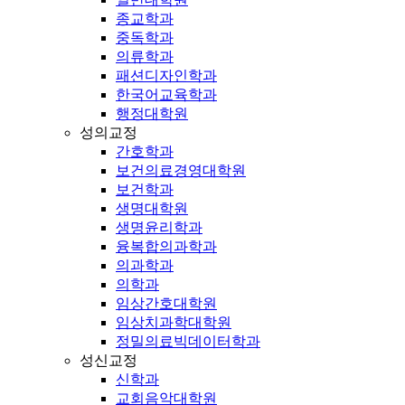
종교학과
중독학과
의류학과
패션디자인학과
한국어교육학과
행정대학원
성의교정
간호학과
보건의료경영대학원
보건학과
생명대학원
생명윤리학과
융복합의과학과
의과학과
의학과
임상간호대학원
임상치과학대학원
정밀의료빅데이터학과
성신교정
신학과
교회음악대학원