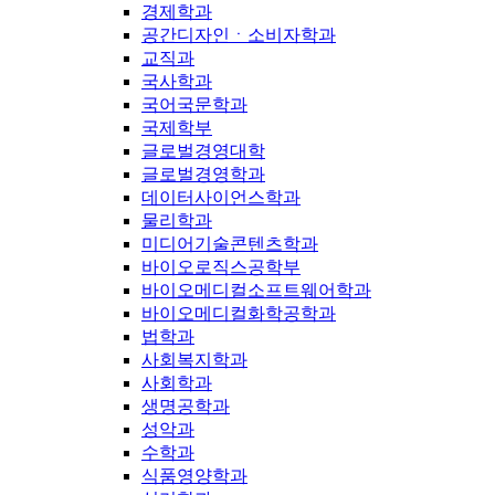
경제학과
공간디자인ㆍ소비자학과
교직과
국사학과
국어국문학과
국제학부
글로벌경영대학
글로벌경영학과
데이터사이언스학과
물리학과
미디어기술콘텐츠학과
바이오로직스공학부
바이오메디컬소프트웨어학과
바이오메디컬화학공학과
법학과
사회복지학과
사회학과
생명공학과
성악과
수학과
식품영양학과