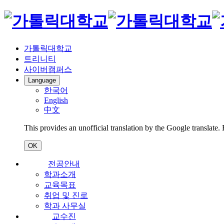
가톨릭대학교
트리니티
사이버캠퍼스
Language
한국어
English
中文
This provides an unofficial translation by the Google translate.
OK
전공안내
학과소개
교육목표
취업 및 진로
학과 사무실
교수진