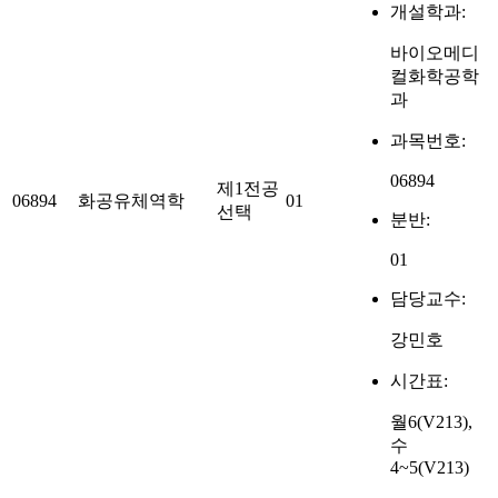
개설학과:
바이오메디
컬화학공학
과
과목번호:
06894
제1전공
06894
화공유체역학
01
선택
분반:
01
담당교수:
강민호
시간표:
월6(V213),
수
4~5(V213)