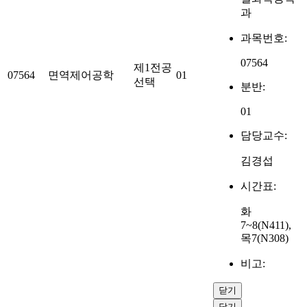
과
과목번호:
07564
제1전공
07564
면역제어공학
01
선택
분반:
01
담당교수:
김경섭
시간표:
화
7~8(N411),
목7(N308)
비고:
닫기
닫기