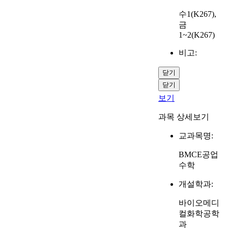
수1(K267),
금
1~2(K267)
비고:
닫기
닫기
보기
과목 상세보기
교과목명:
BMCE공업
수학
개설학과:
바이오메디
컬화학공학
과