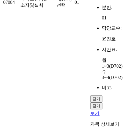
07084
01
소자및실험
선택
분반:
01
담당교수:
윤진호
시간표:
월
1~3(D702),
수
3~4(D702)
비고:
닫기
닫기
보기
과목 상세보기