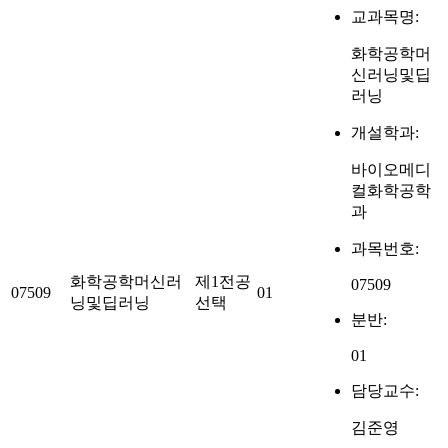
교과목명:
화학공학머
신러닝및딥
러닝
개설학과:
바이오메디
컬화학공학
과
과목번호:
화학공학머신러
제1전공
07509
07509
01
닝및딥러닝
선택
분반:
01
담당교수:
김준영