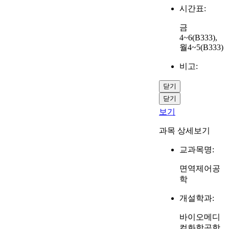
시간표:
금
4~6(B333),
월4~5(B333)
비고:
닫기
닫기
보기
과목 상세보기
교과목명:
면역제어공
학
개설학과:
바이오메디
컬화학공학