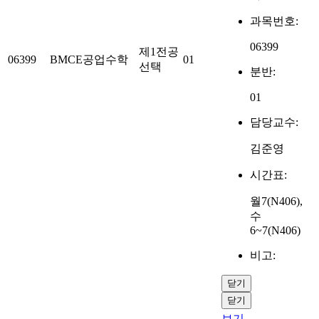
과목번호:
06399
제1전공
06399
BMCE공업수학
01
선택
분반:
01
담당교수:
김준영
시간표:
월7(N406),
수
6~7(N406)
비고:
닫기
닫기
보기