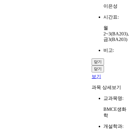
이은성
시간표:
월
2~3(BA203),
금3(BA203)
비고:
닫기
닫기
보기
과목 상세보기
교과목명:
BMCE생화
학
개설학과: