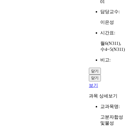
01
담당교수:
이은성
시간표:
월6(N311),
수4~5(N311)
비고:
닫기
닫기
보기
과목 상세보기
교과목명:
고분자합성
및물성