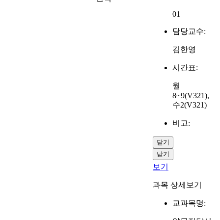
01
담당교수:
김한영
시간표:
월
8~9(V321),
수2(V321)
비고:
닫기
닫기
보기
과목 상세보기
교과목명: