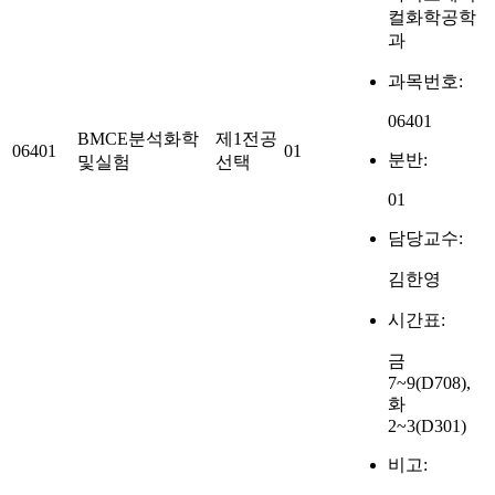
컬화학공학
과
과목번호:
06401
BMCE분석화학
제1전공
06401
01
분반:
및실험
선택
01
담당교수:
김한영
시간표:
금
7~9(D708),
화
2~3(D301)
비고: