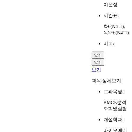
이은성
시간표:
화6(N411),
목5~6(N411)
비고:
닫기
닫기
보기
과목 상세보기
교과목명:
BMCE분석
화학및실험
개설학과:
바이오메디