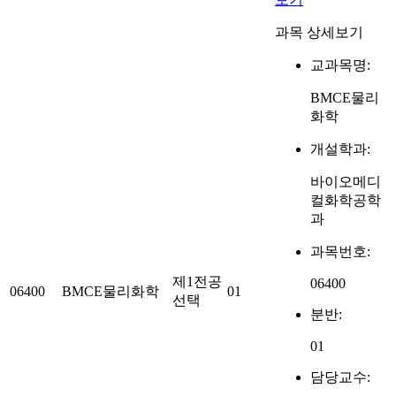
과목 상세보기
교과목명:
BMCE물리
화학
개설학과:
바이오메디
컬화학공학
과
과목번호:
제1전공
06400
06400
BMCE물리화학
01
선택
분반:
01
담당교수: