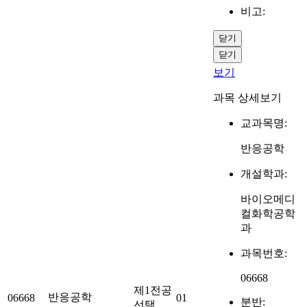
비고:
닫기
닫기
보기
과목 상세보기
교과목명:
반응공학
개설학과:
바이오메디
컬화학공학
과
과목번호:
06668
제1전공
반응공학
06668
01
분반:
선택