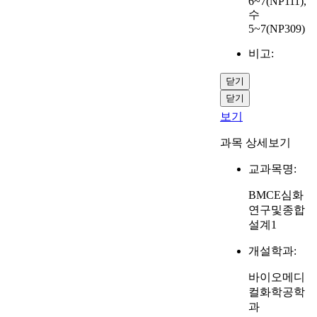
6~7(NP111),
수
5~7(NP309)
비고:
닫기
닫기
보기
과목 상세보기
교과목명:
BMCE심화
연구및종합
설계1
개설학과:
바이오메디
컬화학공학
과