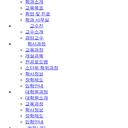
학과소개
교육목표
취업 및 진로
학과 사무실
교수진
교수소개
겸임교수
학사과정
교육과정
개설과목
전공로드맵
소단위 학위과정
학사정보
장학제도
입학안내
대학원과정
대학원소개
교육과정
학사정보
장학제도
입학안내
커뮤니티