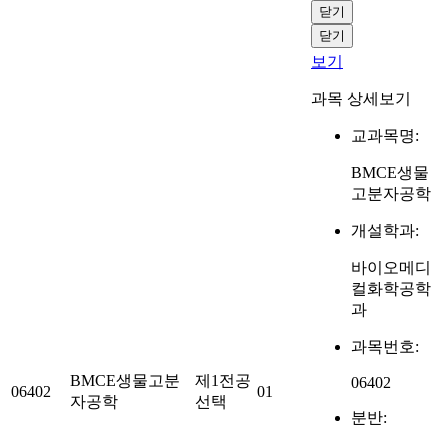
닫기
닫기
보기
과목 상세보기
교과목명:
BMCE생물
고분자공학
개설학과:
바이오메디
컬화학공학
과
과목번호:
BMCE생물고분
제1전공
06402
06402
01
자공학
선택
분반: