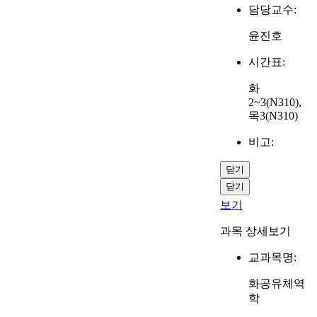
담당교수:
윤진호
시간표:
화
2~3(N310),
목3(N310)
비고:
닫기
닫기
보기
과목 상세보기
교과목명:
화공유체역
학