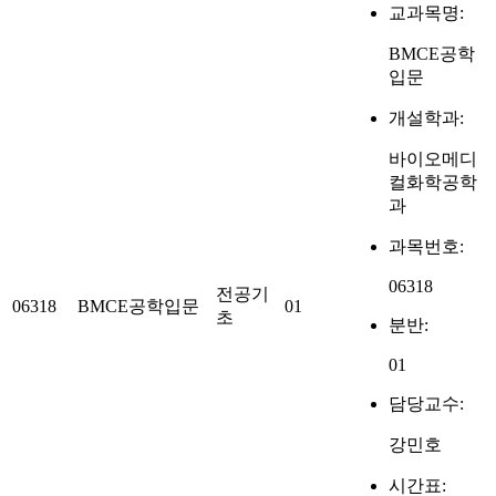
교과목명:
BMCE공학
입문
개설학과:
바이오메디
컬화학공학
과
과목번호:
06318
전공기
06318
BMCE공학입문
01
초
분반:
01
담당교수:
강민호
시간표: