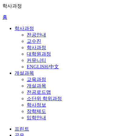
학사과정
홈
학사과정
전공안내
교수진
학사과정
대학원과정
커뮤니티
ENGLISH/中文
개설과목
교육과정
개설과목
전공로드맵
소단위 학위과정
학사정보
장학제도
입학안내
프린트
공유