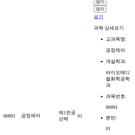
닫기
닫기
보기
과목 상세보기
교과목명:
공정제어
개설학과:
바이오메디
컬화학공학
과
과목번호:
06891
제1전공
공정제어
06891
01
분반:
선택
01