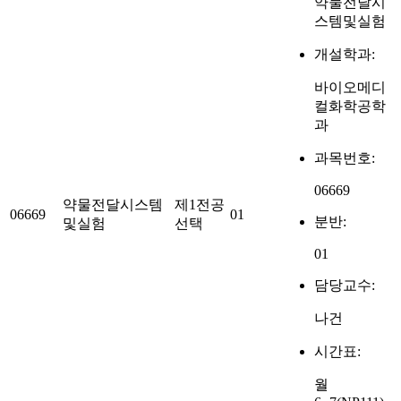
약물전달시
스템및실험
개설학과:
바이오메디
컬화학공학
과
과목번호:
06669
약물전달시스템
제1전공
06669
01
분반:
및실험
선택
01
담당교수:
나건
시간표:
월