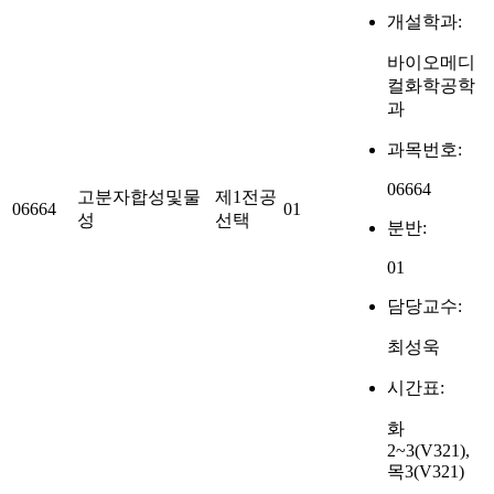
개설학과:
바이오메디
컬화학공학
과
과목번호:
06664
고분자합성및물
제1전공
06664
01
성
선택
분반:
01
담당교수:
최성욱
시간표:
화
2~3(V321),
목3(V321)