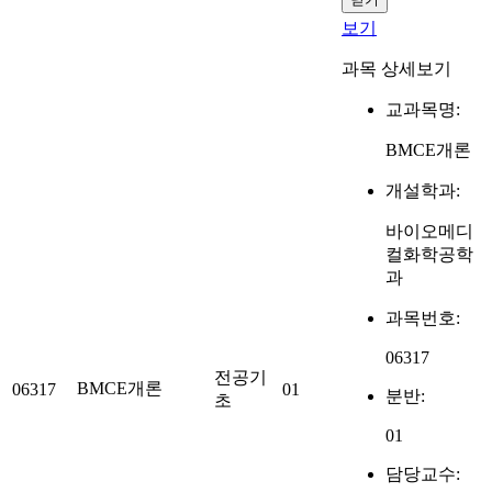
보기
과목 상세보기
교과목명:
BMCE개론
개설학과:
바이오메디
컬화학공학
과
과목번호:
06317
전공기
BMCE개론
06317
01
분반:
초
01
담당교수: