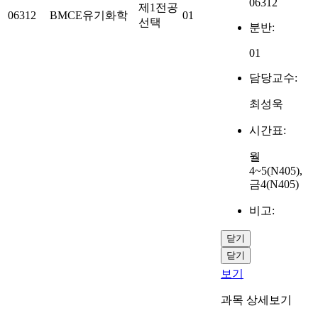
06312
제1전공
06312
BMCE유기화학
01
선택
분반:
01
담당교수:
최성욱
시간표:
월
4~5(N405),
금4(N405)
비고:
닫기
닫기
보기
과목 상세보기