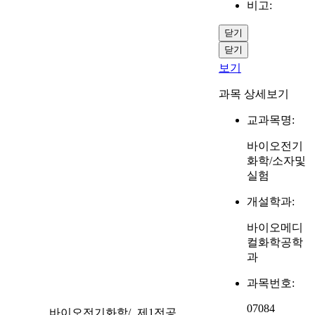
비고:
닫기
닫기
보기
과목 상세보기
교과목명:
바이오전기
화학/소자및
실험
개설학과:
바이오메디
컬화학공학
과
과목번호:
07084
바이오전기화학/
제1전공