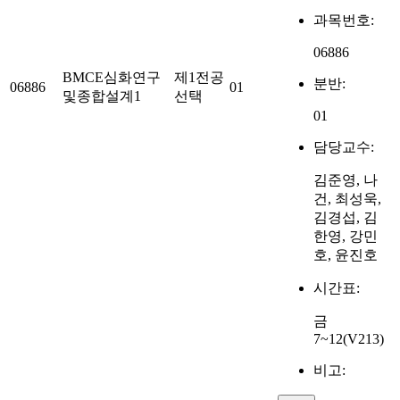
과목번호:
06886
BMCE심화연구
제1전공
분반:
06886
01
및종합설계1
선택
01
담당교수:
김준영, 나
건, 최성욱,
김경섭, 김
한영, 강민
호, 윤진호
시간표:
금
7~12(V213)
비고: