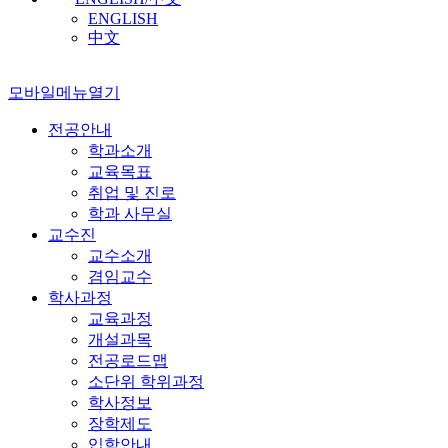
ENGLISH
中文
모바일메뉴열기
전공안내
학과소개
교육목표
취업 및 진로
학과 사무실
교수진
교수소개
겸임교수
학사과정
교육과정
개설과목
전공로드맵
소단위 학위과정
학사정보
장학제도
입학안내