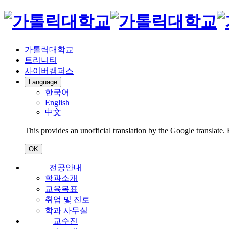
가톨릭대학교
트리니티
사이버캠퍼스
Language
한국어
English
中文
This provides an unofficial translation by the Google translate.
OK
전공안내
학과소개
교육목표
취업 및 진로
학과 사무실
교수진